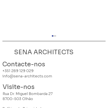
SENA ARCHITECTS
Contacte-nos
+351 289 129 029
info@sena-architects.com
Visite-nos
4.ª Edição do Prémio de Arquitetura
Rua Dr. Miguel Bombarda 27
do Algarve'24
8700-503 Olhão