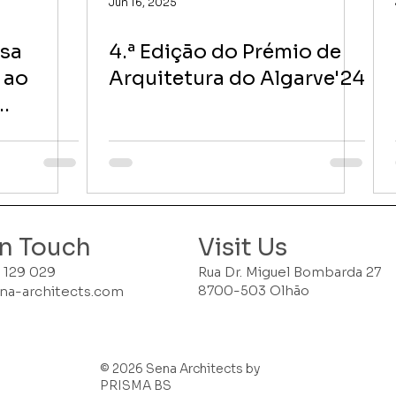
Jun 16, 2025
asa
4.ª Edição do Prémio de
 ao
Arquitetura do Algarve'24
so
in Touch
Visit Us
 129 029
Rua Dr. Miguel Bombarda 27
8700-503 Olhão
na-architects.com
© 2026 Sena Architects by
PRISMA BS