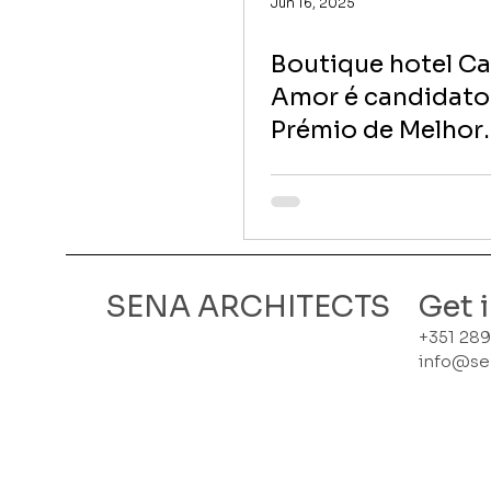
Jun 16, 2025
Boutique hotel C
Amor é candidato
Prémio de Melhor
Reabilitação de u
Turístico
Get 
SENA ARCHITECTS
+351 289
info@se